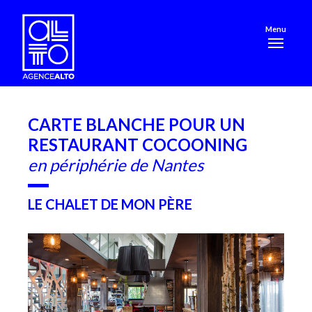
Menu
CARTE BLANCHE POUR UN
RESTAURANT COCOONING
en périphérie de Nantes
LE CHALET DE MON PÈRE