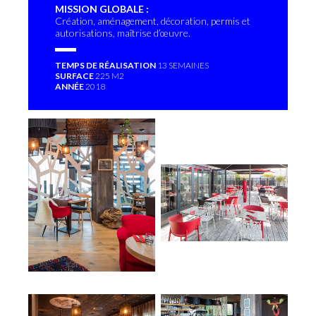
MISSION GLOBALE :
Création, aménagement, décoration, permis et
autorisations, maîtrise d’œuvre.
TEMPS DE RÉALISATION
13 SEMAINES
SURFACE
225 M2
ANNÉE
2018