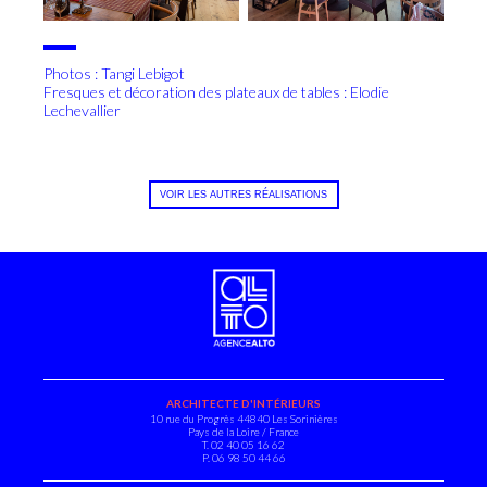
Photos : Tangi Lebigot
Fresques et décoration des plateaux de tables : Elodie
Lechevallier
VOIR LES AUTRES RÉALISATIONS
ARCHITECTE D'INTÉRIEURS
10 rue du Progrès
44840 Les Sorinières
Pays de la Loire / France
T. 02 40 05 16 62
P. 06 98 50 44 66