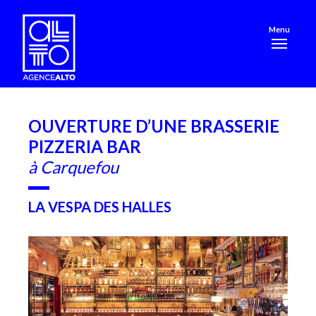
Menu
OUVERTURE D’UNE BRASSERIE
PIZZERIA BAR
à Carquefou
LA VESPA DES HALLES