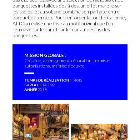
banquettes installées dos à dos, un effet marbre sur
les tables, et au sol, une combinaison parfaite entre
parquet et terrazo. Pour renforcer la touche italienne,
ALTO a réalisé une frise au motif original que l’on
retrouve sur le bar et sur le mur au-dessus des
banquettes.
MISSION GLOBALE :
Création, aménagement, décoration, permis et
autorisations, maîtrise d’oeuvre.
TEMPS DE RÉALISATION
4 MOIS
SURFACE
140 M2
ANNÉE
2018